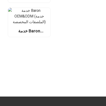
Bamboo Pullups
المصنوعة من
لتجار التجزئة
الخيزران من شركة
والموزعين ومصنعي
Bamboo Planet
المعدات الأصلية حول
لتجار التجزئة
العالم
والموزعين ومصنعي
المعدات الأصلية حول
خدمة Baron
العالم
OEM&ODM (خدمة
الملصقات المخصصة)