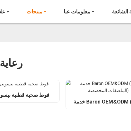
 الشائعة
معلومات عنا
منتجات
علا
رعاية 
فوط صحية قطنية بيسوبي
خدمة Baron OEM&ODM (خدمة
قات المخصصة)